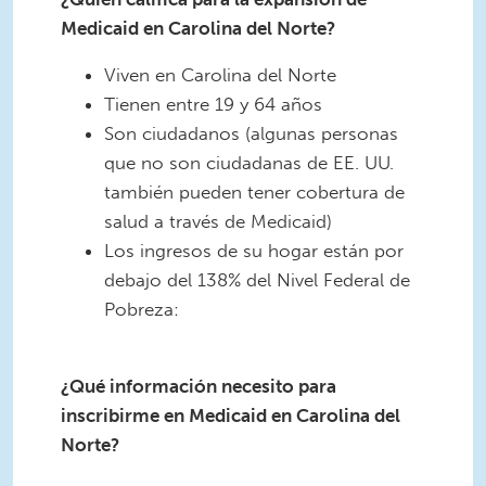
Medicaid en Carolina del Norte?
Viven en Carolina del Norte
Tienen entre 19 y 64 años
Son ciudadanos (algunas personas
que no son ciudadanas de EE. UU.
también pueden tener cobertura de
salud a través de Medicaid)
Los ingresos de su hogar están por
debajo del 138% del Nivel Federal de
Pobreza:
NC Medicaid Expand Square 3
Spanish.jpg
¿Qué información necesito para
inscribirme en Medicaid en Carolina del
Norte?