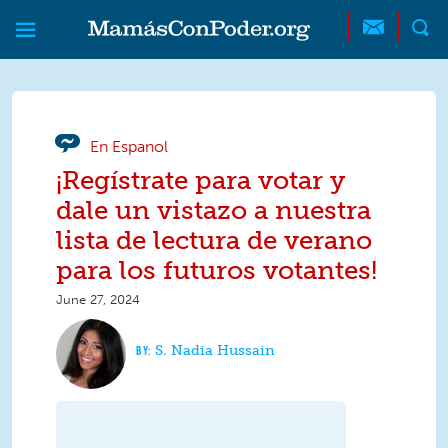
Skip to main content
Skip to main content
MamásConPoder
En Espanol
¡Regístrate para votar y
dale un vistazo a nuestra
lista de lectura de verano
para los futuros votantes!
June 27, 2024
S. Nadia Hussain