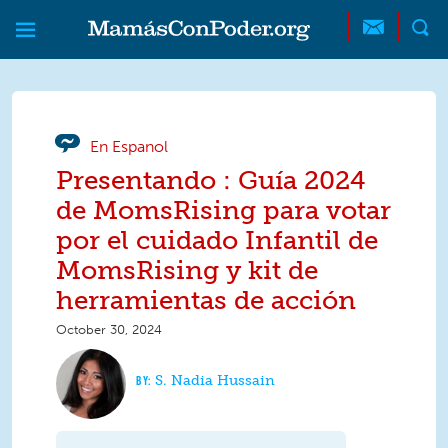
Skip to main content
Skip to main content
MamásConPoder
En Espanol
Presentando : Guía 2024
de MomsRising para votar
por el cuidado Infantil de
MomsRising y kit de
herramientas de acción
October 30, 2024
S. Nadia Hussain