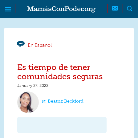
Skip to main content
Skip to main content
MamásConPoder
En Espanol
Es tiempo de tener
comunidades seguras
January 27, 2022
Beatriz Beckford