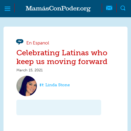
Skip to main content
Skip to main content
MamásConPoder
En Espanol
Celebrating Latinas who
keep us moving forward
March 15, 2021
Linda Stone