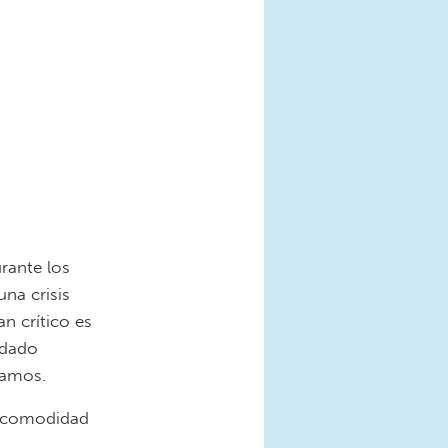
rante los
na crisis
n crítico es
idado
rmamos.
a comodidad