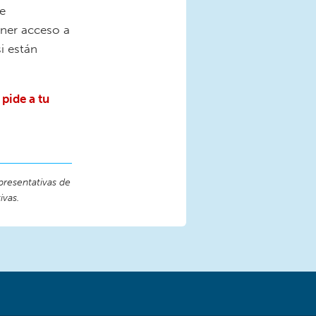
e
ener acceso a
i están
 pide a tu
presentativas de
ivas.