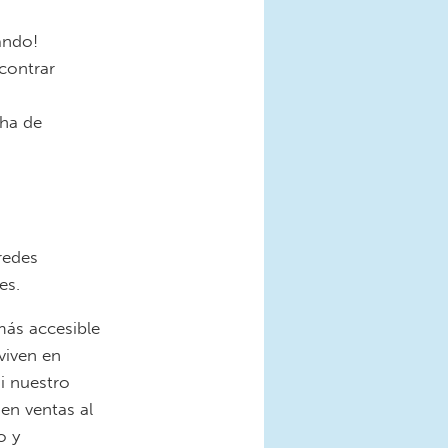
ando!
contrar
cha de
redes
res.
más accesible
viven en
si nuestro
en ventas al
o y