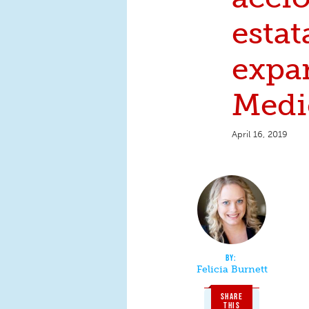
estat
expa
Medi
April 16, 2019
Felicia Burnett
SHARE
THIS