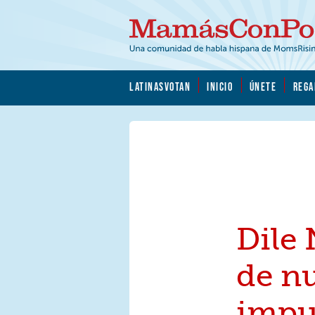
Skip to main content
Skip to main content
MamásConPoder.org
LATINASVOTAN
INICIO
ÚNETE
REGA
Dile 
de n
impu