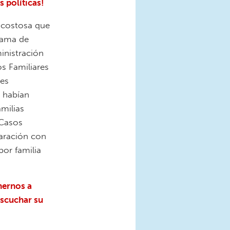
s políticas!
s costosa que
grama de
inistración
s Familiares
les
e habían
milias
 Casos
paración con
por familia
nernos a
escuchar su