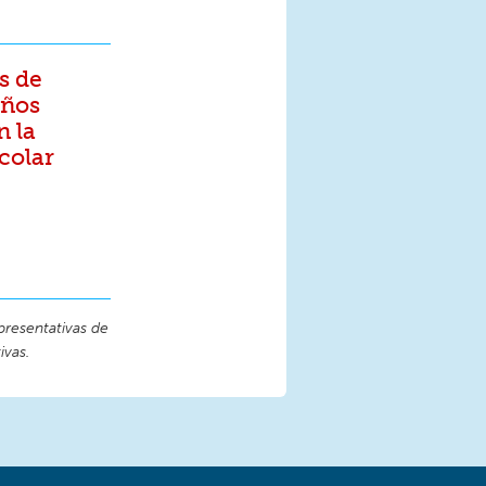
s de
iños
n la
colar
presentativas de
ivas.