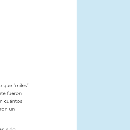
 que “miles”
nte fueron
an cuántos
aron un
yan sido