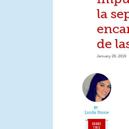
la se
enca
de la
January 26, 2019
Linda Stone
SHARE
THIS