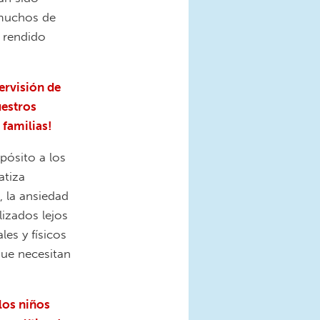
 muchos de
a rendido
ervisión de
uestros
 familias!
pósito a los
atiza
 la ansiedad
lizados lejos
es y físicos
que necesitan
los niños