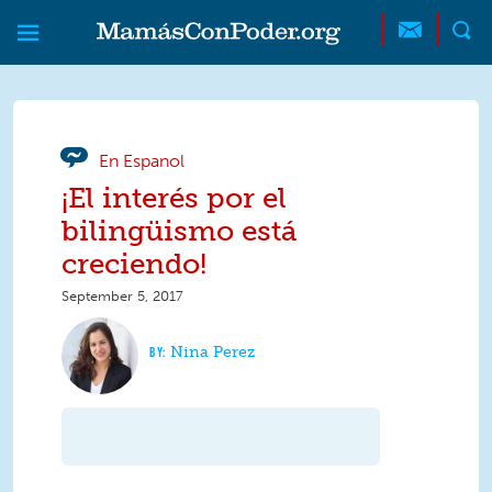
Skip to main content
Skip to main content
MamásConPoder
En Espanol
¡El interés por el
bilingüismo está
creciendo!
September 5, 2017
Nina Perez