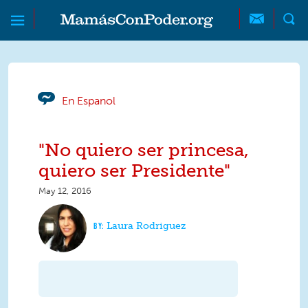
Skip to main content
Skip to main content
MamásConPoder
En Espanol
"No quiero ser princesa,
quiero ser Presidente"
May 12, 2016
Laura Rodriguez