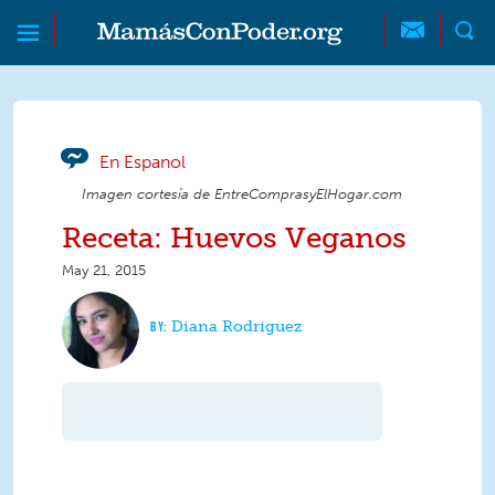
Skip to main content
Skip to main content
MamásConPoder
En Espanol
Imagen cortesía de EntreComprasyElHogar.com
Receta: Huevos Veganos
May 21, 2015
Diana Rodriguez