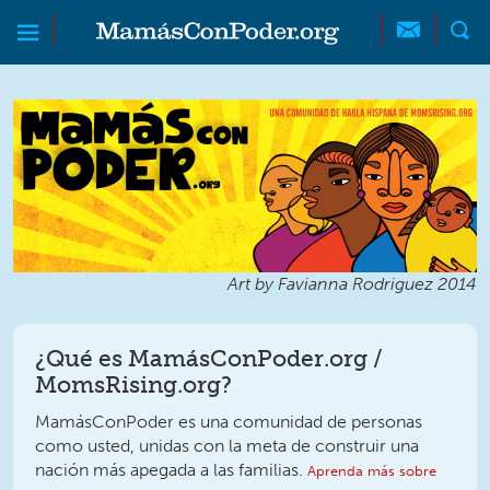
Skip to main content
Skip to main content
MamásConPoder
Art by Favianna Rodriguez 2014
¿Qué es MamásConPoder.org /
MomsRising.org?
MamásConPoder es una comunidad de personas
como usted, unidas con la meta de construir una
nación más apegada a las familias.
Aprenda más sobre