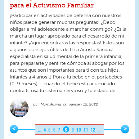
para el Activismo Familiar
¡Participar en actividades de defensa con nuestros
niños puede generar muchas preguntas! ¿Debo
obligar a mi adolescente a marchar conmigo? ¿Es la
marcha un lugar apropiado para el desarrollo de mi
infante? ¡Aquí encontrarás las respuestas! Estos son
algunos consejos útiles de Lina Acosta Sandaal,
especialista en salud mental de la primera infancia,
para prepararte y sentirte cómoda al abogar por los
asuntos que son importantes para ti con tus hijos.
Infantes a 4 años  Pon a tu bebé en el portabebés
(0-9 meses) – cuando el bebé está acurrucado
contra ti, usa tu sistema nervioso y tu estado de...
MomsRising
January 12, 2022
Pages
<
>
…
4
5
6
7
8
9
10
11
12
…