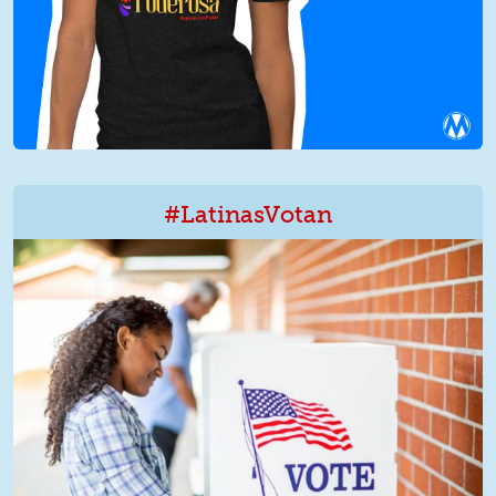
#LatinasVotan
LatinxVotan.png