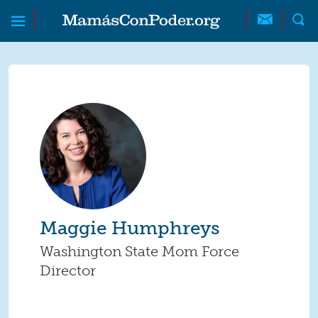
Skip to main content
Skip to main content
MamásConPoder
Maggie Humphreys
Washington State Mom Force
Director