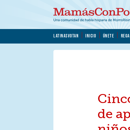
Skip to main content
Skip to main content
MamásConPoder.org
LATINASVOTAN
INICIO
ÚNETE
REGA
Cinc
de ap
niño