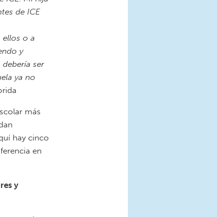
ntes de ICE
n
 ellos o a
endo y
 debería ser
uela ya no
rida
scolar más
edan
Aquí hay cinco
ferencia en
res y