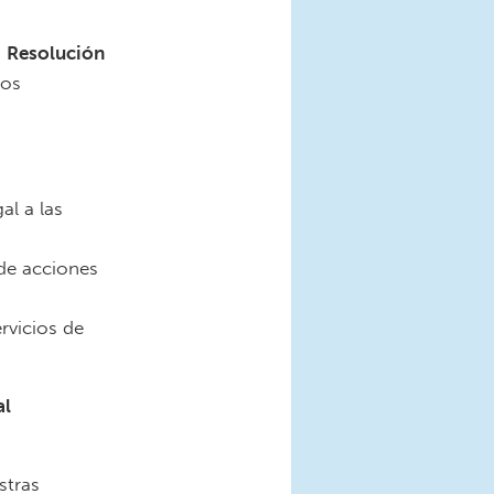
a
Resolución
los
al a las
 de acciones
rvicios de
al
stras