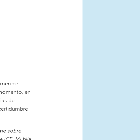
 merece
e momento, en
ias de
certidumbre
ome sobre
 ICE. Mi hija