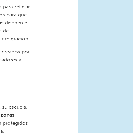
 para reflejar
sos para que
as diseñen e
s de
 inmigración.
s creados por
cadores y
 su escuela.
“zonas
n protegidos
a.