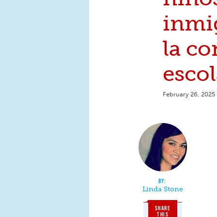
inmi
la c
escol
February 26, 2025
Linda Stone
SHARE
THIS