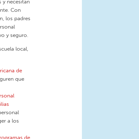
s y necesitan
ante. Con
n, los padres
rsonal
vo y seguro.
cuela local,
ricana de
eguren que
rsonal
lias
personal
er a los
 programas de