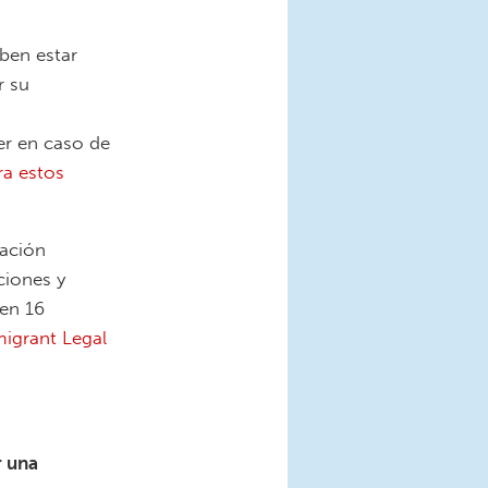
eben estar
r su
er en caso de
ra estos
tación
ciones y
 en 16
migrant Legal
r una