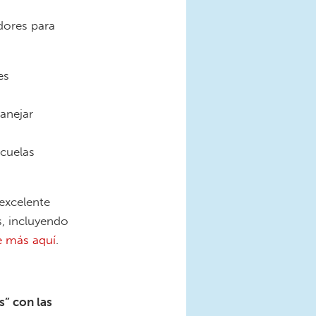
dores para
es
anejar
scuelas
excelente
s, incluyendo
e más aquí
.
” con las