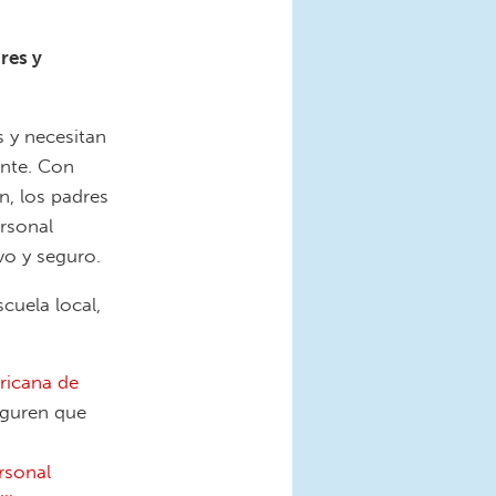
res y
s y necesitan
ante. Con
n, los padres
rsonal
vo y seguro.
cuela local,
ricana de
eguren que
rsonal