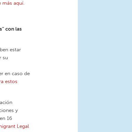
e más aquí
.
” con las
eben estar
r su
er en caso de
ra estos
tación
ciones y
 en 16
migrant Legal