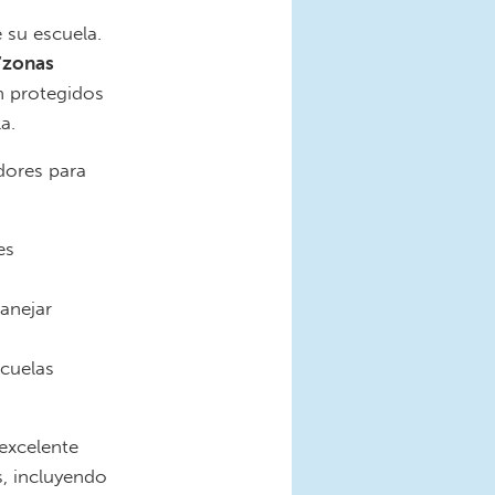
 su escuela.
“zonas
n protegidos
a.
dores para
es
anejar
scuelas
excelente
s, incluyendo