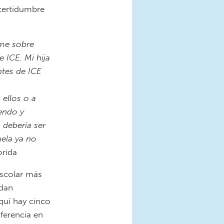
certidumbre
ome sobre
 ICE. Mi hija
ntes de ICE
n
 ellos o a
endo y
 debería ser
uela ya no
rida
scolar más
edan
Aquí hay cinco
ferencia en