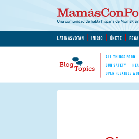
Skip to main content
Skip to main content
MamásConPoder.org
LATINASVOTAN
INICIO
ÚNETE
REGA
ALL THINGS FOOD
GUN SAFETY
HEA
OPEN FLEXIBLE WO
Blog Topics
Nav