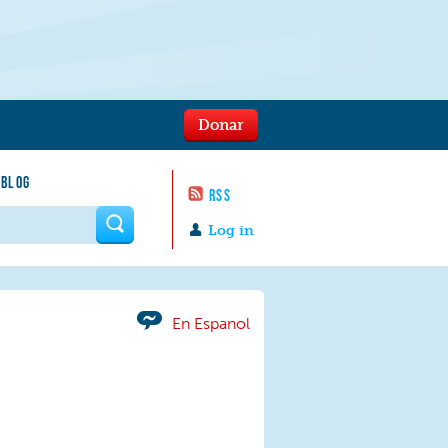
Donar
 BLOG
RSS
 form
Log in
En Espanol