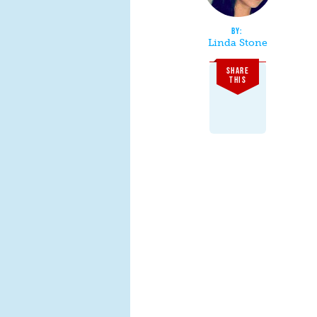
Linda Stone
SHARE
THIS