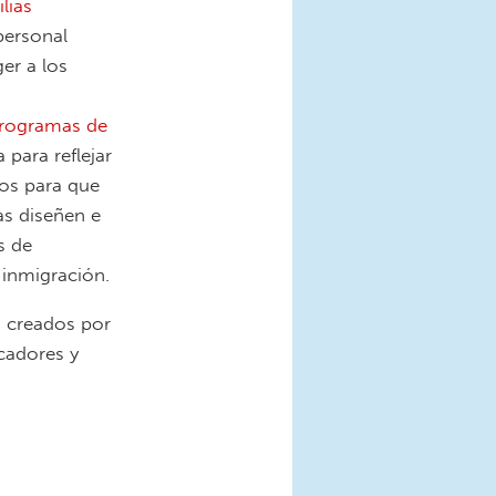
lias
personal
er a los
 programas de
 para reflejar
sos para que
as diseñen e
s de
 inmigración.
s creados por
cadores y