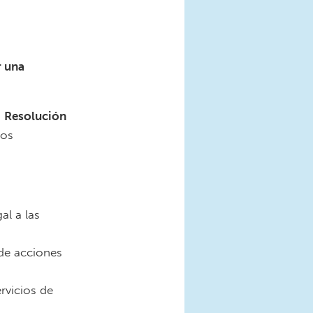
r una
a
Resolución
los
al a las
 de acciones
rvicios de