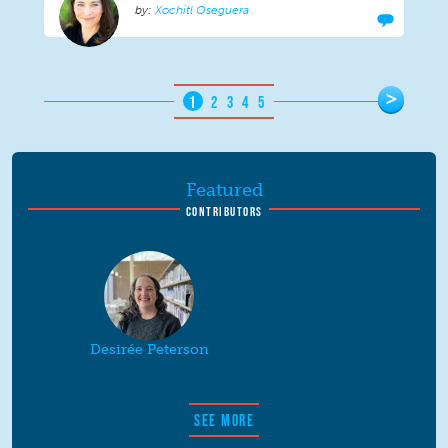
Xochitl Oseguera
Pages
>
1
2
3
4
5
Featured
CONTRIBUTORS
Desirée Peterson
SEE MORE