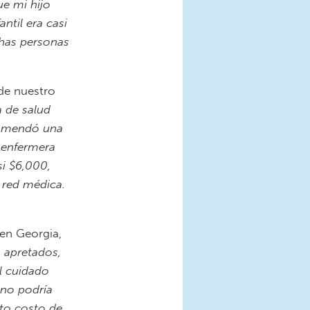
ue mi hijo
ntil era casi
chas personas
 de nuestro
 de salud
ecomendó una
 enfermera
si $6,000,
i red médica.
 en Georgia,
 apretados,
el cuidado
 no podría
lto costo de