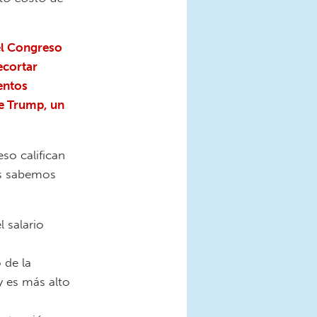
el Congreso
ecortar
entos
de Trump, un
so califican
ás sabemos
 salario
 de la
y es más alto