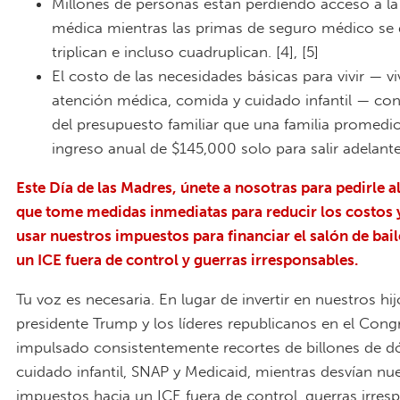
Millones de personas están perdiendo acceso a la
médica mientras las primas de seguro médico se 
triplican e incluso cuadruplican. [4], [5]
El costo de las necesidades básicas para vivir — vi
atención médica, comida y cuidado infantil — co
del presupuesto familiar que una familia promedi
ingreso anual de $145,000 solo para salir adelante
Este Día de las Madres, únete a nosotras para pedirle 
que tome medidas inmediatas para reducir los costos 
usar nuestros impuestos para financiar el salón de bai
un ICE fuera de control y guerras irresponsables.
Tu voz es necesaria. En lugar de invertir en nuestros hijo
presidente Trump y los líderes republicanos en el Con
impulsado consistentemente recortes de billones de dó
cuidado infantil, SNAP y Medicaid, mientras desvían nu
impuestos hacia un ICE fuera de control, guerras irres