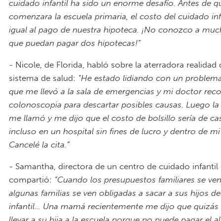
cuidado infantil ha sido un enorme desafío. Antes de q
comenzara la escuela primaria, el costo del cuidado infa
igual al pago de nuestra hipoteca. ¡No conozco a mu
que puedan pagar dos hipotecas!”
- Nicole, de Florida, habló sobre la aterradora realidad
sistema de salud:
“He estado lidiando con un problema
que me llevó a la sala de emergencias y mi doctor r
colonoscopia para descartar posibles causas. Luego la
me llamó y me dijo que el costo de bolsillo sería de ca
incluso en un hospital sin fines de lucro y dentro de m
Cancelé la cita.”
- Samantha, directora de un centro de cuidado infantil
compartió:
“Cuando los presupuestos familiares se ven
algunas familias se ven obligadas a sacar a sus hijos d
infantil... Una mamá recientemente me dijo que quizás
llevar a su hija a la escuela porque no puede pagar el a