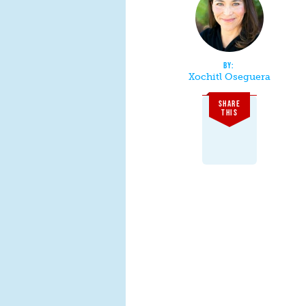
Xochitl Oseguera
SHARE
THIS