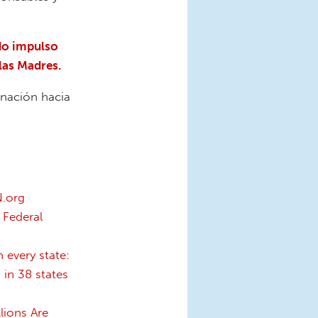
do impulso
 las Madres.
 nación hacia
N.org
Federal
 every state:
 in 38 states
lions Are