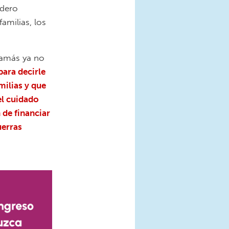
adero
familias, los
mamás ya no
para decirle
milias y que
el cuidado
 de financiar
uerras