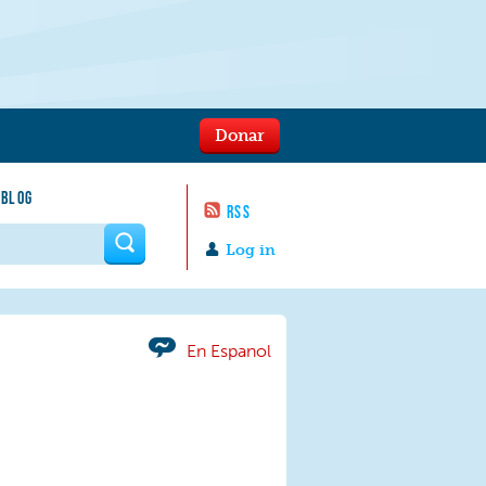
Donar
 BLOG
RSS
 form
Log in
En Espanol