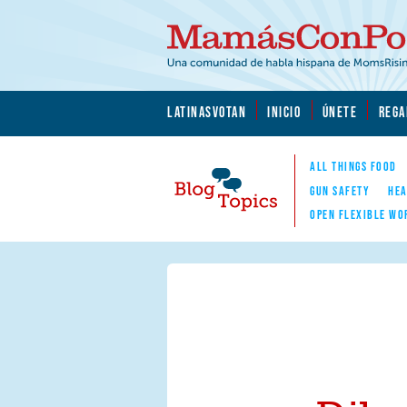
Skip to main content
Skip to main content
MamásConPoder.org
LATINASVOTAN
INICIO
ÚNETE
REGA
ALL THINGS FOOD
GUN SAFETY
HEA
OPEN FLEXIBLE WO
Blog Topics
Nav