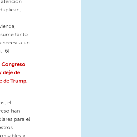
 atención
duplican,
vienda,
nsume tanto
o necesita un
. [6]
al Congreso
y deje de
le de Trump,
s, el
greso han
lares para el
estros
ponsables y