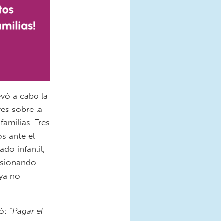
vó a cabo la
es sobre la
familias. Tres
s ante el
do infantil,
resionando
 ya no
có:
“Pagar el