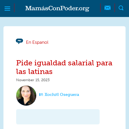
Skip to main content
Skip to main content
MamásConPoder
En Espanol
Pide igualdad salarial para
las latinas
November 15, 2023
Xochitl Oseguera