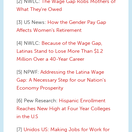
[2] NWLC:
The Wage Gap Robs Mothers of
What They’re Owed
[3] US News:
How the Gender Pay Gap
Affects Women's Retirement
[4] NWLC:
Because of the Wage Gap,
Latinas Stand to Lose More Than $1.2
Million Over a 40-Year Career
[5] NPWF:
Addressing the Latina Wage
Gap: A Necessary Step for our Nation’s
Economy Prosperity
[6] Pew Research:
Hispanic Enrollment
Reaches New High at Four Year Colleges
in the U.S
[7]
Unidos US: Making Jobs for Work for