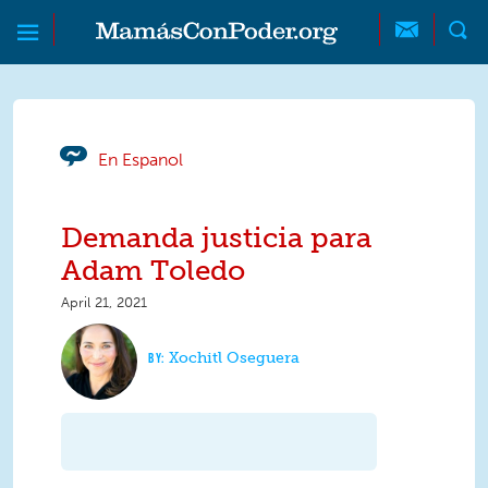
Skip to main content
Skip to main content
MamásConPoder
En Espanol
Demanda justicia para
Adam Toledo
April 21, 2021
Xochitl Oseguera