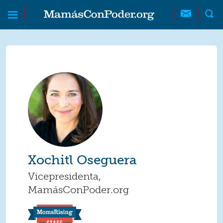
Skip to main content
Skip to main content
MamásConPoder
Xochitl Oseguera
Vicepresidenta,
MamásConPoder.org