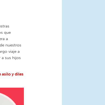
stras
os que
era a
 de nuestros
argo viaje a
 a sus hijos
asilo y diles