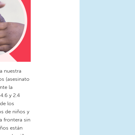
 a nuestra
os (asesinato
nte la
4.6 y 2.4
de los
os de niños y
 frontera sin
eños están