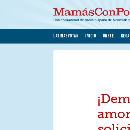
Skip to main content
Skip to main content
MamásConPoder.org
LATINASVOTAN
INICIO
ÚNETE
REGA
¡Dem
amor
solic