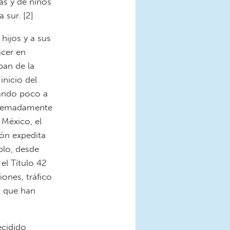
ias y de niños
 sur. [2]
ijos y a sus
cer en
pan de la
inicio del
ando poco a
xtremadamente
 México, el
ión expedita
plo, desde
el Título 42
ones, tráfico
s que han
ecidido