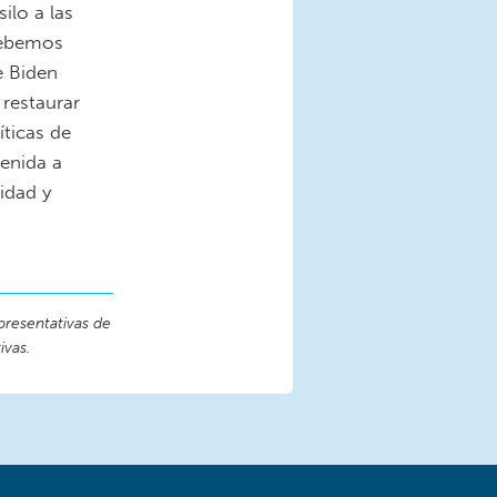
ilo a las
debemos
e Biden
restaurar
íticas de
venida a
idad y
presentativas de
ivas.