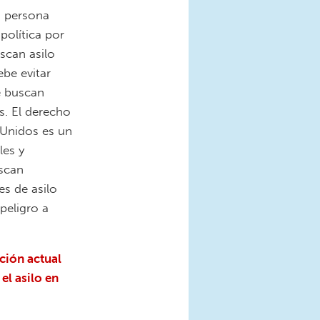
s persona
política por
scan asilo
be evitar
ue buscan
s. El derecho
s Unidos es un
les y
uscan
es de asilo
peligro a
ción actual
el asilo en