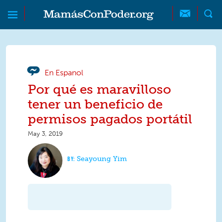
Skip to main content
Skip to main content
MamásConPoder
En Espanol
Por qué es maravilloso
tener un beneficio de
permisos pagados portátil
May 3, 2019
Seayoung Yim