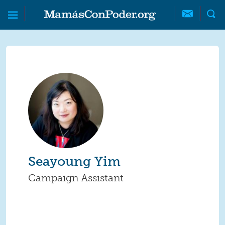
Skip to main content
Skip to main content
MamásConPoder
Seayoung Yim
Campaign Assistant