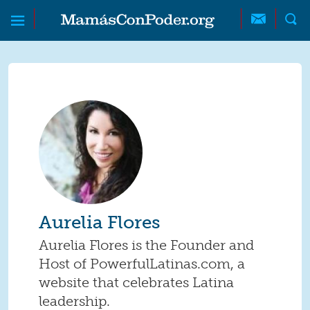
Skip to main content
Skip to main content
MamásConPoder
Aurelia Flores
Aurelia Flores is the Founder and
Host of PowerfulLatinas.com, a
website that celebrates Latina
leadership.