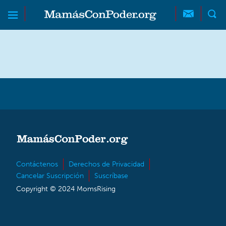
Skip to main content
Skip to main content
MamásConPoder
Contáctenos
Derechos de Privacidad
Cancelar Suscripción
Suscríbase
Copyright © 2024 MomsRising