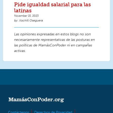
Pide igualdad salarial para las
latinas
November 15, 2023
Xochitl Oseguera
Las opiniones expresadas en estos blogs no son
necesariamente representativas de las posturas en
las políticas de MamásConPoder ni en campañas
activas.
Contáctenos
Derechos de Privacidad