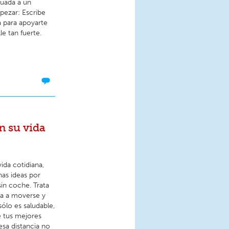
tuada a un
pezar: Escribe
á para apoyarte
e tan fuerte.
n su vida
ida cotidiana,
unas ideas por
sin coche. Trata
da a moverse y
ólo es saludable,
e tus mejores
esa distancia no