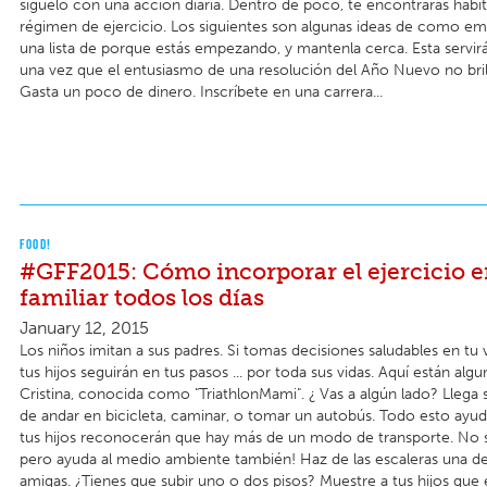
síguelo con una acción diaria. Dentro de poco, te encontrarás habi
régimen de ejercicio. Los siguientes son algunas ideas de como em
una lista de porque estás empezando, y mantenla cerca. Esta servir
una vez que el entusiasmo de una resolución del Año Nuevo no brill
Gasta un poco de dinero. Inscríbete en una carrera...
FOOD!
#GFF2015: Cómo incorporar el ejercicio e
familiar todos los días
January 12, 2015
Los niños imitan a sus padres. Si tomas decisiones saludables en tu v
tus hijos seguirán en tus pasos ... por toda sus vidas. Aquí están alg
Cristina, conocida como "TriathlonMami". ¿ Vas a algún lado? Llega 
de andar en bicicleta, caminar, o tomar un autobús. Todo esto ayu
tus hijos reconocerán que hay más de un modo de transporte. No s
pero ayuda al medio ambiente también! Haz de las escaleras una d
amigas. ¿Tienes que subir uno o dos pisos? Muestre a tus hijos que 