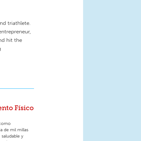
d triathlete.
entrepreneur,
d hit the
g
nto Físico
a como
a de mil millas
 saludable y