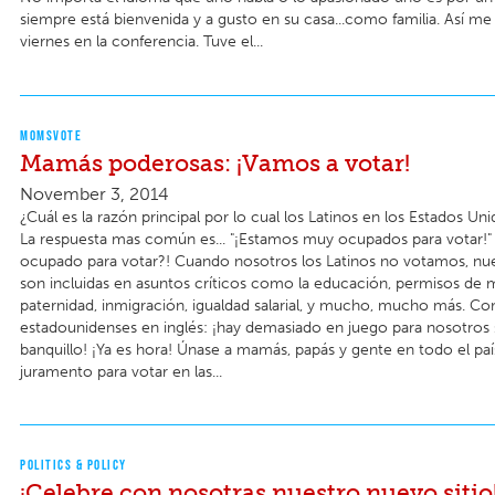
siempre está bienvenida y a gusto en su casa...como familia. Así me 
viernes en la conferencia. Tuve el...
MOMSVOTE
Mamás poderosas: ¡Vamos a votar!
November 3, 2014
¿Cuál es la razón principal por lo cual los Latinos en los Estados U
La respuesta mas común es... "¡Estamos muy ocupados para votar!"
ocupado para votar?! Cuando nosotros los Latinos no votamos, nu
son incluidas en asuntos críticos como la educación, permisos de 
paternidad, inmigración, igualdad salarial, y mucho, mucho más. C
estadounidenses en inglés: ¡hay demasiado en juego para nosotros 
banquillo! ¡Ya es hora! Únase a mamás, papás y gente en todo el paí
juramento para votar en las...
POLITICS & POLICY
¡Celebre con nosotras nuestro nuevo sitio