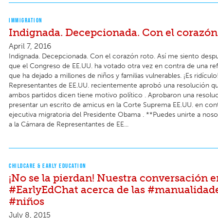
IMMIGRATION
Indignada. Decepcionada. Con el corazón 
April 7, 2016
Indignada. Decepcionada. Con el corazón roto. Así me siento desp
que el Congreso de EE.UU. ha votado otra vez en contra de una re
que ha dejado a millones de niños y familias vulnerables. ¡Es ridícul
Representantes de EE.UU. recientemente aprobó una resolución 
ambos partidos dicen tiene motivo político . Aprobaron una resolu
presentar un escrito de amicus en la Corte Suprema EE.UU. en cont
ejecutiva migratoria del Presidente Obama . **Puedes unirte a nosot
a la Cámara de Representantes de EE...
CHILDCARE & EARLY EDUCATION
¡No se la pierdan! Nuestra conversación e
#EarlyEdChat acerca de las #manualidad
#niños
July 8, 2015