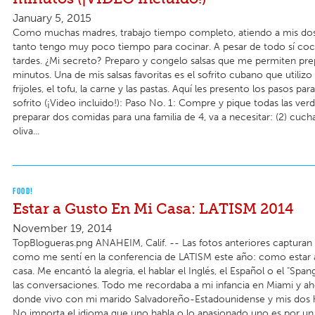
January 5, 2015
Como muchas madres, trabajo tiempo completo, atiendo a mis dos 
tanto tengo muy poco tiempo para cocinar. A pesar de todo sí coci
tardes. ¿Mi secreto? Preparo y congelo salsas que me permiten pr
minutos. Una de mis salsas favoritas es el sofrito cubano que utilizo 
frijoles, el tofu, la carne y las pastas. Aquí les presento los pasos par
sofrito (¡Video incluido!): Paso No. 1: Compre y pique todas las verdu
preparar dos comidas para una familia de 4, va a necesitar: (2) cuch
oliva...
FOOD!
Estar a Gusto En Mi Casa: LATISM 2014
November 19, 2014
TopBlogueras.png ANAHEIM, Calif. -- Las fotos anteriores captura
como me sentí en la conferencia de LATISM este año: como estar 
casa. Me encantó la alegria, el hablar el Inglés, el Español o el "Spang
las conversaciones. Todo me recordaba a mi infancia en Miami y aho
donde vivo con mi marido Salvadoreño-Estadounidense y mis dos hi
No importa el idioma que uno habla o lo apasionado uno es por un