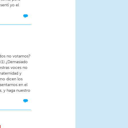
sentí yo el
nidos no votamos?
 (1) ¿Demasiado
estras voces no
maternidad y
omo dicen los
sentarnos en el
s, y haga nuestro
!