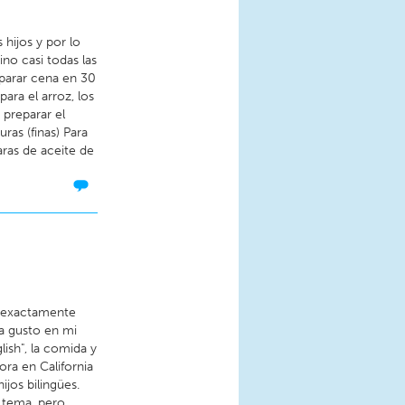
hijos y por lo
no casi todas las
eparar cena en 30
para el arroz, los
a preparar el
ras (finas) Para
aras de aceite de
n exactamente
a gusto en mi
lish", la comida y
ra en California
jos bilingües.
 tema, pero