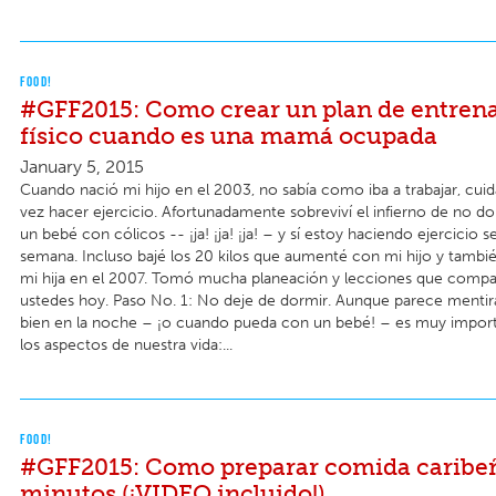
FOOD!
#GFF2015: Como crear un plan de entren
físico cuando es una mamá ocupada
January 5, 2015
Cuando nació mi hijo en el 2003, no sabía como iba a trabajar, cuida
vez hacer ejercicio. Afortunadamente sobreviví el infierno de no do
un bebé con cólicos -- ¡ja! ¡ja! ¡ja! – y sí estoy haciendo ejercicio se
semana. Incluso bajé los 20 kilos que aumenté con mi hijo y tamb
mi hija en el 2007. Tomó mucha planeación y lecciones que compa
ustedes hoy. Paso No. 1: No deje de dormir. Aunque parece mentir
bien en la noche – ¡o cuando pueda con un bebé! – es muy import
los aspectos de nuestra vida:...
FOOD!
#GFF2015: Como preparar comida caribe
minutos (¡VIDEO incluido!)