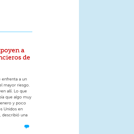
¡Apoyen a
ancieros de
enfrenta a un
 el mayor riesgo.
en allí. Lo que
abía que algo muy
 enero y poco
os Unidos en
, describió una