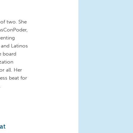
 of two. She
ásConPoder,
renting
and Latinos
he board
zation
r all. Her
ess beat for
os.
at