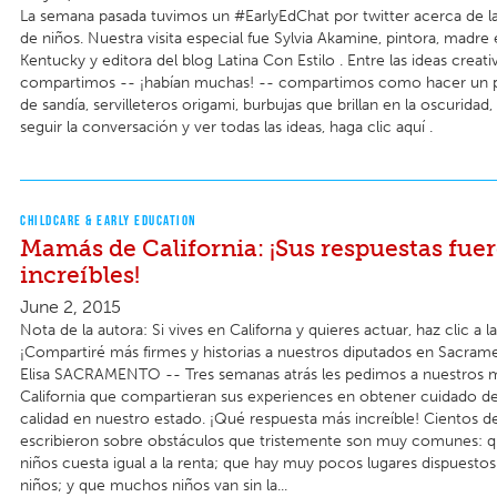
La semana pasada tuvimos un #EarlyEdChat por twitter acerca de l
de niños. Nuestra visita especial fue Sylvia Akamine, pintora, madre
Kentucky y editora del blog Latina Con Estilo . Entre las ideas creati
compartimos -- ¡habían muchas! -- compartimos como hacer un 
de sandía, servilleteros origami, burbujas que brillan en la oscuridad,
seguir la conversación y ver todas las ideas, haga clic aquí .
CHILDCARE & EARLY EDUCATION
Mamás de California: ¡Sus respuestas fue
increíbles!
June 2, 2015
Nota de la autora: Si vives en Californa y quieres actuar, haz clic a la
¡Compartiré más firmes y historias a nuestros diputados en Sacrame
Elisa SACRAMENTO -- Tres semanas atrás les pedimos a nuestros
California que compartieran sus experiences en obtener cuidado de
calidad en nuestro estado. ¡Qué respuesta más increíble! Cientos d
escribieron sobre obstáculos que tristemente son muy comunes: q
niños cuesta igual a la renta; que hay muy pocos lugares dispuestos
niños; y que muchos niños van sin la...