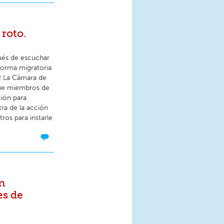
roto.
ués de escuchar
forma migratoria
o! La Cámara de
que miembros de
ción para
ra de la acción
ros para instarle
n
es de