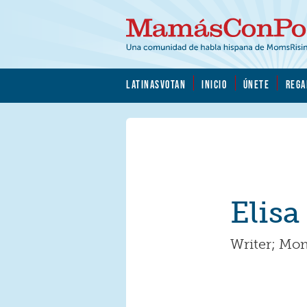
Skip to main content
Skip to main content
MamásConPoder.org
LATINASVOTAN
INICIO
ÚNETE
REGA
Elisa
Writer; Mo