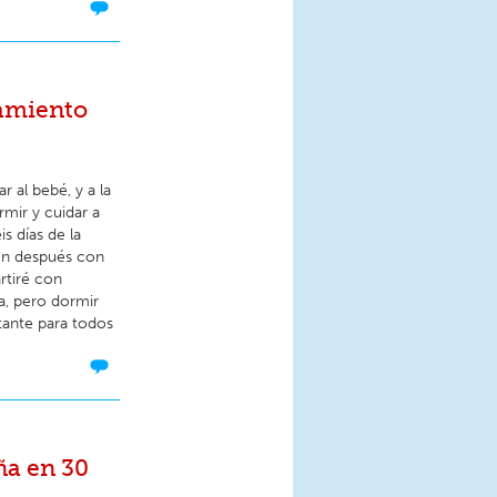
amiento
r al bebé, y a la
rmir y cuidar a
is días de la
ién después con
rtiré con
a, pero dormir
ante para todos
ña en 30