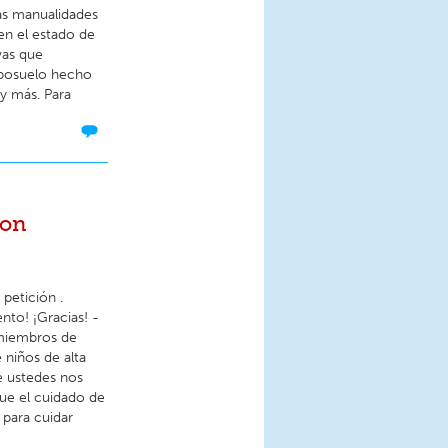
as manualidades
 en el estado de
vas que
posuelo hecho
 y más. Para
ron
 petición .
nto! ¡Gracias! -
 miembros de
 niños de alta
e ustedes nos
ue el cuidado de
 para cuidar