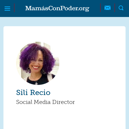
Skip to main content
Skip to main content
MamásConPoder
Sili Recio
Social Media Director