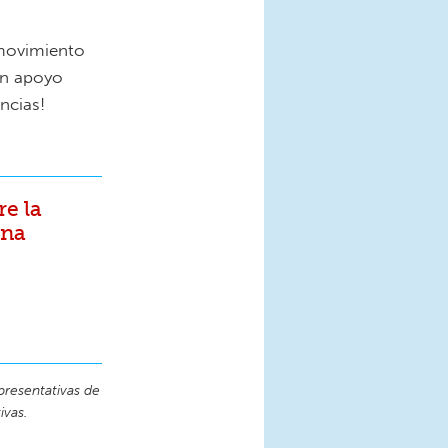
movimiento
an apoyo
ncias!
e la
rna
presentativas de
ivas.