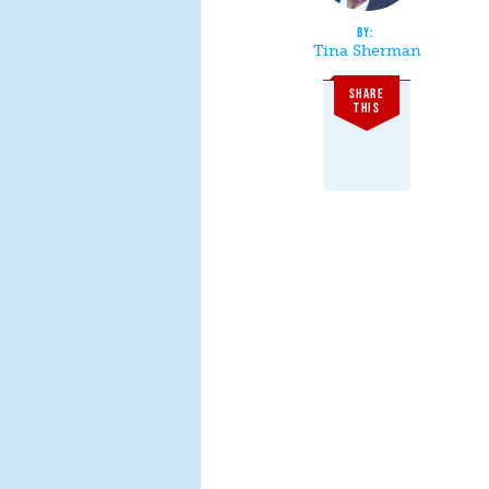
Tina Sherman
SHARE
THIS