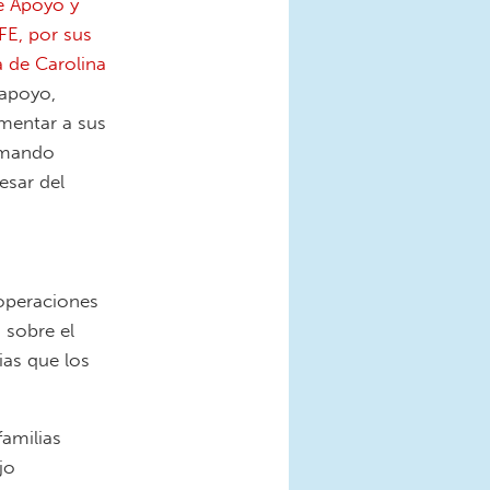
e Apoyo y
FE, por sus
a de Carolina
 apoyo,
imentar a sus
omando
sar del
 operaciones
 sobre el
ias que los
familias
jo