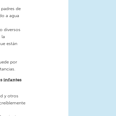
s padres de
ado a agua
do diversos
 la
que están
quede por
tancias.
s infantes
ad y otros
ncreíblemente