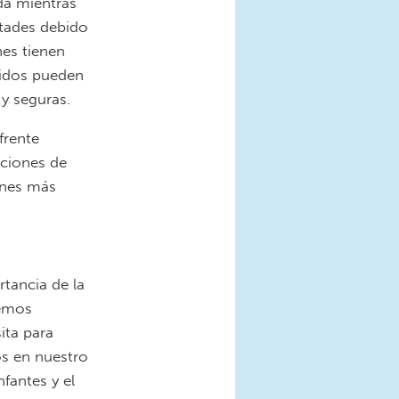
a mientras
ltades debido
nes tienen
lidos pueden
 y seguras.
frente
pciones de
iones más
tancia de la
demos
ita para
os en nuestro
fantes y el