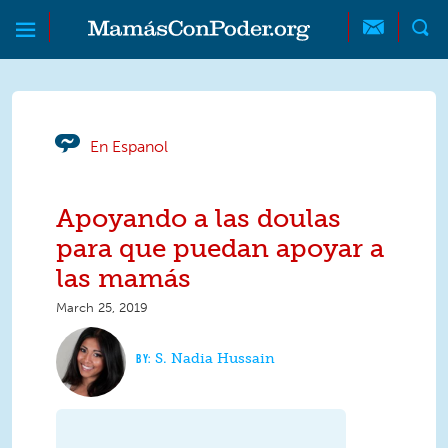
Skip to main content
Skip to main content
MamásConPoder
En Espanol
Apoyando a las doulas
para que puedan apoyar a
las mamás
March 25, 2019
S. Nadia Hussain