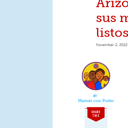
Arizo
sus 
listo
November 2, 2022
Mamás con Poder
SHARE
THIS