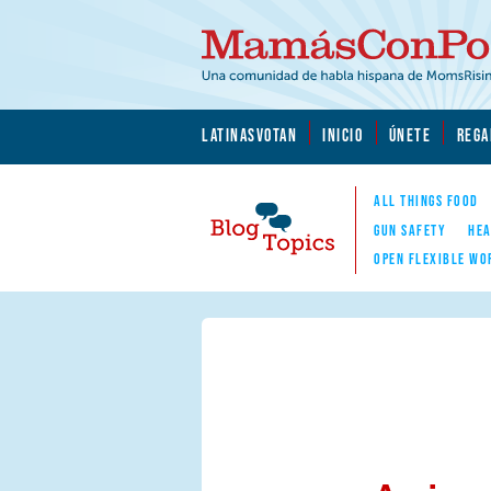
Skip to main content
Skip to main content
MamásConPoder.org
LATINASVOTAN
INICIO
ÚNETE
REGA
ALL THINGS FOOD
GUN SAFETY
HEA
OPEN FLEXIBLE WO
Blog Topics
Nav