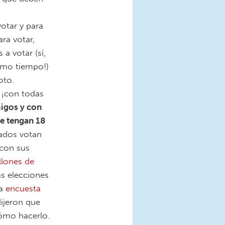
otar y para
ara votar,
 a votar (sí,
ismo tiempo!)
oto.
 ¡con todas
igos y con
ue tengan 18
rados votan
 con sus
llones de
as elecciones
na
encuesta
ijeron que
cómo hacerlo.