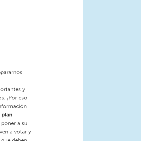
epararnos
ortantes y
s. ¡Por eso
información
n
plan
, poner a su
ven a votar y
s que deben