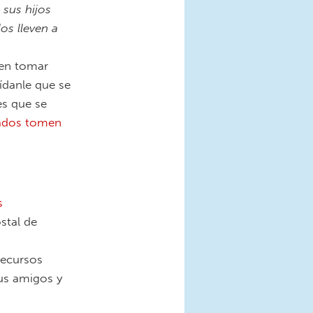
 sus hijos
os lleven a
den tomar
pídanle que se
es que se
eados tomen
s
stal de
recursos
us amigos y