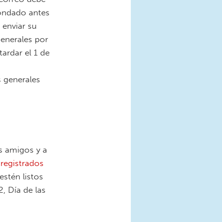
condado antes
 enviar su
generales por
ardar el 1 de
s generales
s amigos y a
 registrados
estén listos
, Día de las