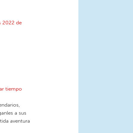
es 2022 de
ar tiempo
endarios,
anles a sus
rtida aventura