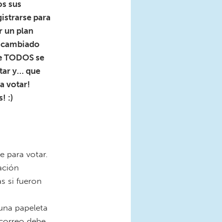
os sus
istrarse para
r un plan
er cambiado
ue TODOS se
otar y… que
 a votar!
! :)
e para votar.
ación
s si fueron
 una papeleta
 correo debe