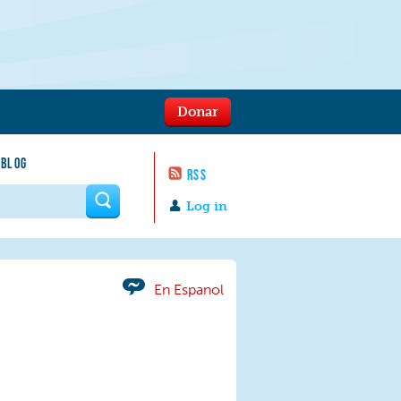
Donar
 BLOG
RSS
 form
Log in
En Espanol