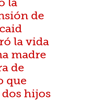
 la
nsión de
caid
ó la vida
na madre
ra de
o que
 dos hijos