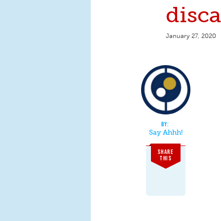
disc
January 27, 2020
Say Ahhh!
SHARE
THIS