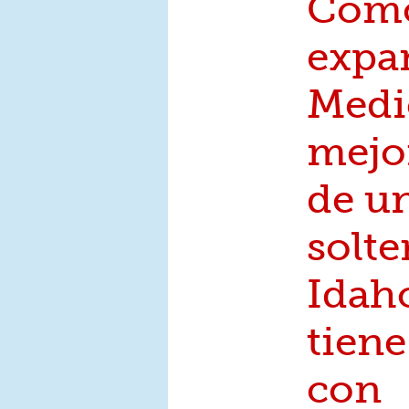
Cómo
expa
Medi
mejor
de u
solte
Idah
tiene
con