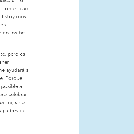
dicaid. Lo
r con el plan
. Estoy muy
los
e no los he
te, pero es
ener
 me ayudará a
e. Porque
posible a
ero celebrar
or mí, sino
y padres de