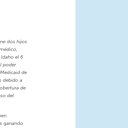
ene dos hijos
 médico,
 Idaho el 6
al poder
e Medicaid de
s debido a
cobertura de
rso del
nen
os ganando