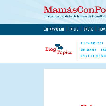
Skip to main content
Skip to main content
MamásConPoder.org
LATINASVOTAN
INICIO
ÚNETE
REGA
ALL THINGS FOOD
GUN SAFETY
HEA
OPEN FLEXIBLE WO
Blog Topics
Nav