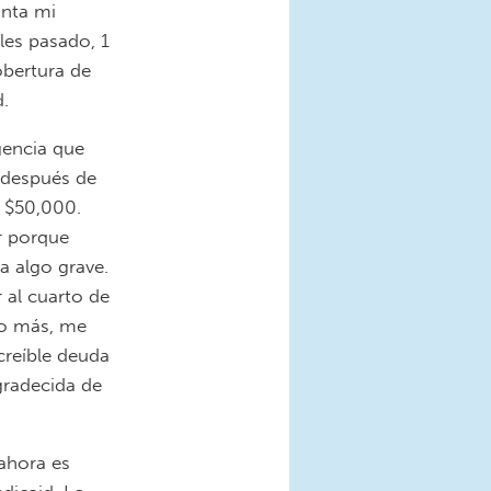
anta mi
les pasado, 1
obertura de
d.
gencia que
 después de
e $50,000.
or porque
a algo grave.
 al cuarto de
co más, me
creíble deuda
radecida de
ahora es