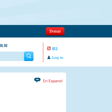
Donar
 BLOG
RSS
 form
Log in
En Espanol