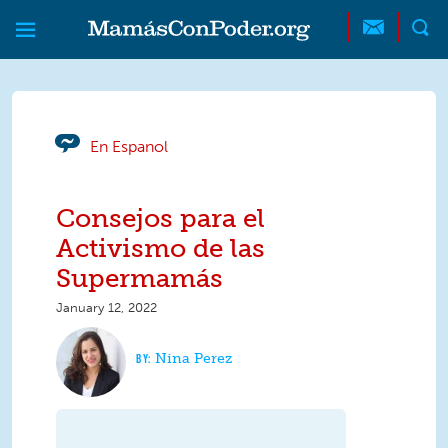
Skip to main content
Skip to main content
MamásConPoder
En Espanol
Consejos para el
Activismo de las
Supermamás
January 12, 2022
Nina Perez