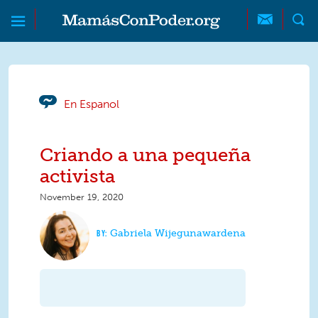
Skip to main content
Skip to main content
MamásConPoder
En Espanol
Criando a una pequeña
activista
November 19, 2020
Gabriela Wijegunawardena