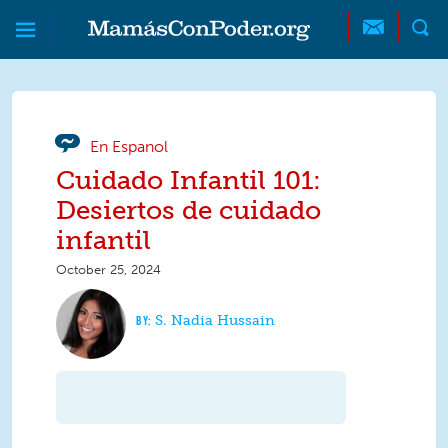
Skip to main content
Skip to main content
MamásConPoder
En Espanol
Cuidado Infantil 101:
Desiertos de cuidado
infantil
October 25, 2024
S. Nadia Hussain