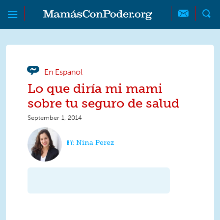
Skip to main content
Skip to main content
MamásConPoder
En Espanol
Lo que diría mi mami
sobre tu seguro de salud
September 1, 2014
Nina Perez