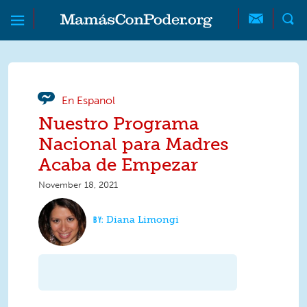
Skip to main content
Skip to main content
MamásConPoder
En Espanol
Nuestro Programa
Nacional para Madres
Acaba de Empezar
November 18, 2021
Diana Limongi