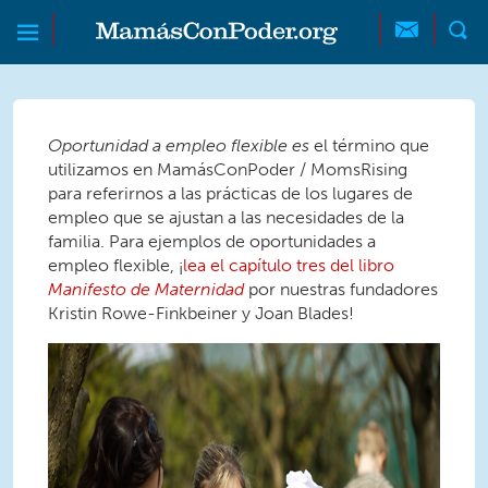
Skip to main content
Skip to main content
MamásConPoder
Oportunidad a empleo flexible es
el término que
utilizamos en MamásConPoder / MomsRising
para referirnos a las prácticas de los lugares de
empleo que se ajustan a las necesidades de la
familia. Para ejemplos de oportunidades a
empleo flexible, ¡
lea el capítulo tres del libro
Manifesto de Maternidad
por nuestras fundadores
Kristin Rowe-Finkbeiner y Joan Blades!