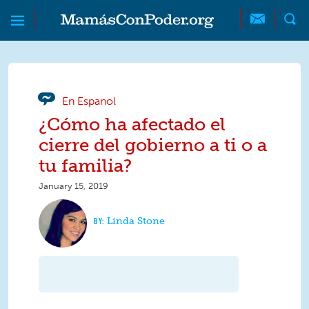
Skip to main content
Skip to main content
MamásConPoder
En Espanol
¿Cómo ha afectado el
cierre del gobierno a ti o a
tu familia?
January 15, 2019
Linda Stone