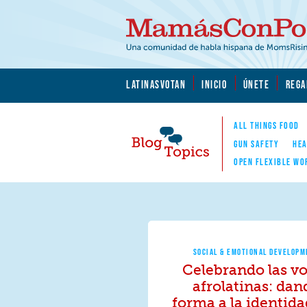
Skip to main content
Skip to main content
MamásConPoder.org
LATINASVOTAN
INICIO
ÚNETE
REGA
ALL THINGS FOOD
GUN SAFETY
HEA
OPEN FLEXIBLE WO
Blog Topics
Nav
SOCIAL & EMOTIONAL DEVELOP
Celebrando las v
afrolatinas: dan
forma a la identida