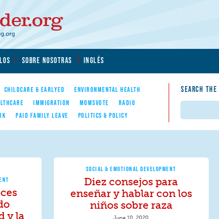
LOS
SOBRE NOSOTRAS
INGLÉS
SEARCH THE
CHILDCARE & EARLYED
ENVIRONMENTAL HEALTH
LTHCARE
IMMIGRATION
MOMSVOTE
RADIO
Search
RK
PAID FAMILY LEAVE
POLITICS & POLICY
SOCIAL & EMOTIONAL DEVELOPMENT
Diez consejos para
MENT
oces
enseñar y hablar con los
do
niños sobre raza
d y la
June 10, 2020