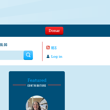
Donar
 BLOG
RSS
 form
Log in
Featured
CONTRIBUTORS