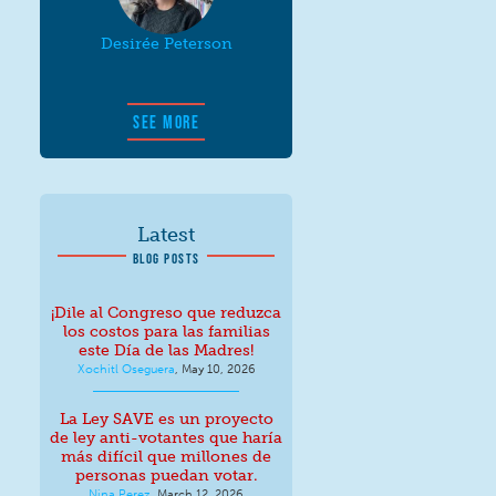
Desirée Peterson
SEE MORE
Latest
BLOG POSTS
¡Dile al Congreso que reduzca
los costos para las familias
este Día de las Madres!
Xochitl Oseguera
,
May 10, 2026
La Ley SAVE es un proyecto
de ley anti-votantes que haría
más difícil que millones de
personas puedan votar.
Nina Perez
,
March 12, 2026