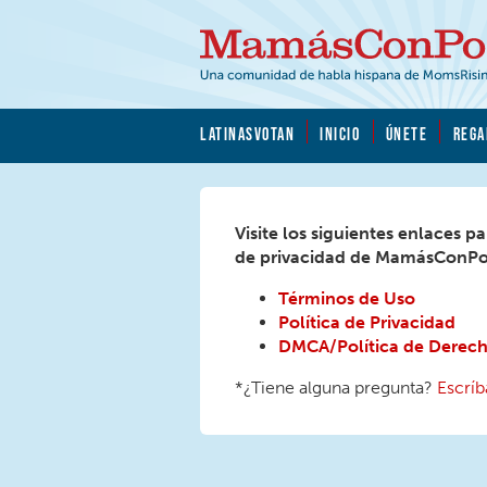
Skip to main content
Skip to main content
MamásConPoder.org
LATINASVOTAN
INICIO
ÚNETE
REGA
Visite los siguientes enlaces p
de privacidad de MamásConPo
Términos de Uso
Política de Privacidad
DMCA/Política de Derech
*¿Tiene alguna pregunta?
Escrí