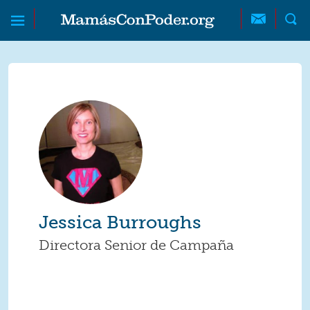
Skip to main content
Skip to main content
MamásConPoder
Jessica Burroughs
Directora Senior de Campaña