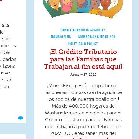
a la
FAMILY ECONOMIC SECURITY
de
MOMSRISING
MOMSRISING NEAR YOU
rs de
POLITICS & POLICY
andimos
¡El Crédito Tributario
a 159
para las Familias que
uidados
Trabajan al fin está aquí!
Arizona
Nuevo
January 27, 2023
se han
¡MomsRising está compartiendo
 en...
las buenas noticias con la ayuda de
los socios de nuestra coalición !
Más de 400,000 hogares de
Washington serán elegibles para el
Crédito Tributario para las Familias
que Trabajan a partir de febrero de
2023. ¿Quieres saber más del