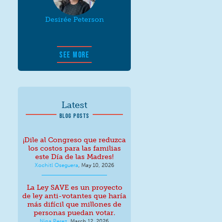
Desirée Peterson
SEE MORE
Latest
BLOG POSTS
¡Dile al Congreso que reduzca
los costos para las familias
este Día de las Madres!
Xochitl Oseguera
,
May 10, 2026
La Ley SAVE es un proyecto
de ley anti-votantes que haría
más difícil que millones de
personas puedan votar.
Nina Perez
,
March 12, 2026