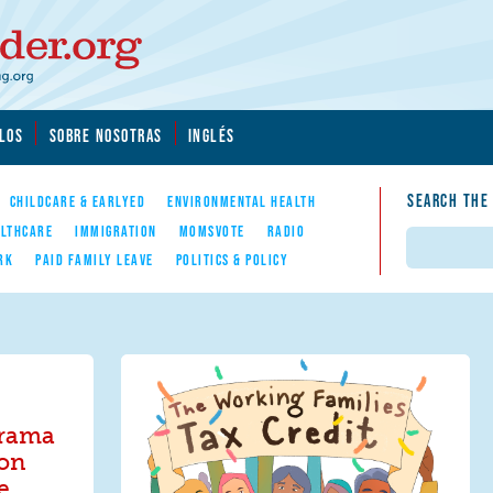
LOS
SOBRE NOSOTRAS
INGLÉS
SEARCH THE
CHILDCARE & EARLYED
ENVIRONMENTAL HEALTH
LTHCARE
IMMIGRATION
MOMSVOTE
RADIO
Search
RK
PAID FAMILY LEAVE
POLITICS & POLICY
grama
con
e