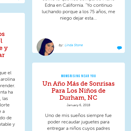
Edna en California. “Yo continuo
luchando porque a los 75 años, me
niego dejar esta...
os
l
Linda Stone
e y
ar
que el
MOMSRISING NEAR YOU
arolina
Un Año Más de Sonrisas
prender.
Para Los Niños de
enta ha
Durham, NC
 las
Norte
January 6, 2018
e a
Uno de mis sueños siempre fue
ndo de
poder recaudar juguetes para
table y
entregar a niños cuyos padres