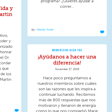
programa? ¿Quieres ayudar a
correr...
Vida y
artin
Mandy Kwan
tivo,
der y
anizado
MOMSRISING NEAR YOU
honrar
¡Ayúdanos a hacer una
el Dr.
diferencia!
ecordar
s que
November 27, 2018
de los
Hace poco preguntamos a
 Martin
nuestros miembros sobre cuáles
son las razones que les inspira a
continuar luchando. Recibimos
más de 800 respuestas que nos
motivaron y llenaron de energía
como lo que nos compartió Marie