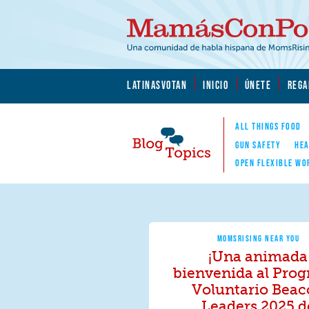
Skip to main content
Skip to main content
MamásConPoder.org
LATINASVOTAN
INICIO
ÚNETE
REGA
ALL THINGS FOOD
GUN SAFETY
HEA
OPEN FLEXIBLE WO
Blog Topics
Nav
MOMSRISING NEAR YOU
¡Una animada
bienvenida al Pro
Voluntario Bea
Leaders 2025 d