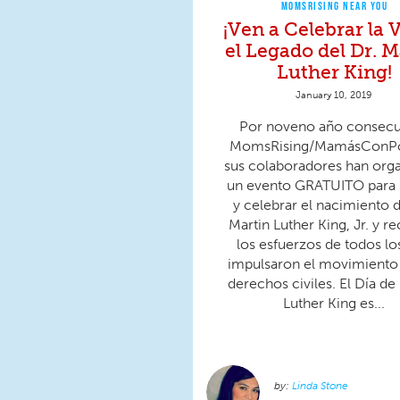
MOMSRISING NEAR YOU
¡Ven a Celebrar la 
el Legado del Dr. M
Luther King!
January 10, 2019
Por noveno año consecu
MomsRising/MamásConPo
sus colaboradores han org
un evento GRATUITO para 
y celebrar el nacimiento d
Martin Luther King, Jr. y r
los esfuerzos de todos lo
impulsaron el movimiento 
derechos civiles. El Día de
Luther King es...
Linda Stone