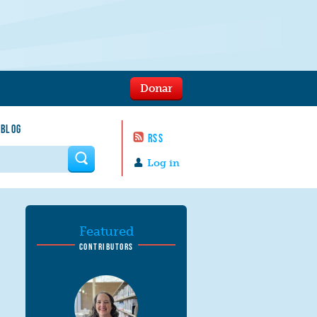
Donar
 BLOG
RSS
 form
Log in
Featured
CONTRIBUTORS