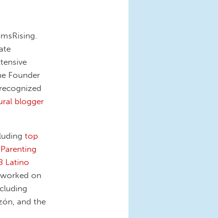
omsRising.
ate
tensive
the Founder
 recognized
ural blogger
luding
top
 Parenting
8 Latino
o worked on
cluding
ón, and the