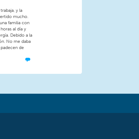
rabaja, y la
vertido mucho.
 una familia con
oras al día y
gía. Debido a la
ión. No me daba
a padecen de