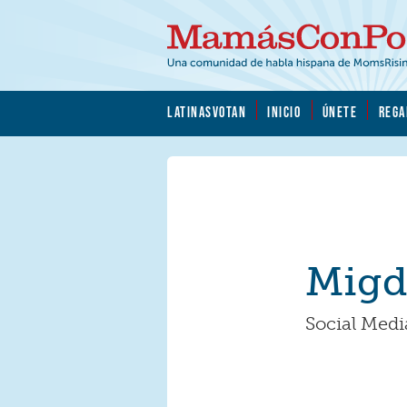
Skip to main content
Skip to main content
MamásConPoder.org
LATINASVOTAN
INICIO
ÚNETE
REGA
Migd
Social Medi