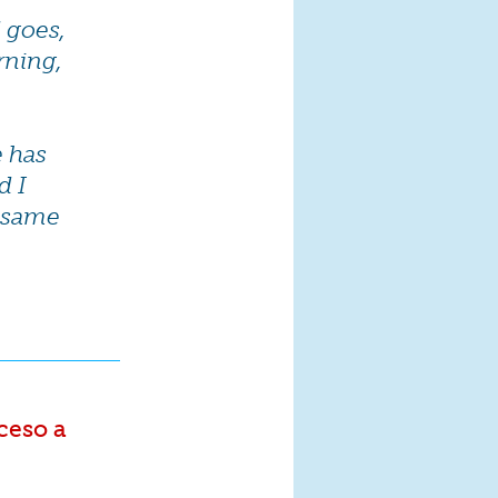
 goes,
rning,
e has
d I
e same
ceso a