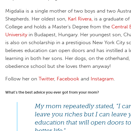
Migdalia is a single mother of two boys and two Austra
Shepherds. Her oldest son,
Karl Rivera,
is a graduate o
College and holds a Master's Degree from the
Central
University
in Budapest, Hungary. Her youngest son, Ch
is also on scholarship in a prestigious New York City s
believes education can open doors and has instilled a l
learning in both her sons. Her dogs, on the otherhand, 
obedience school but she loves them anyway!
Follow her on
Twitter
,
Facebook
and
Instagram
.
What's the best advice you ever got from your mom?
My mom repeatedly stated, "I ca
leave you riches but I can leave
education that will open doors to
better life."