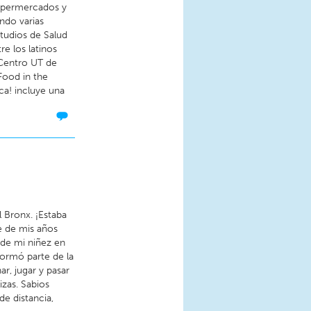
supermercados y
ndo varias
tudios de Salud
re los latinos
 Centro UT de
Food in the
ca! incluye una
 Bronx. ¡Estaba
e de mis años
de mi niñez en
formó parte de la
r, jugar y pasar
izas. Sabios
e distancia,