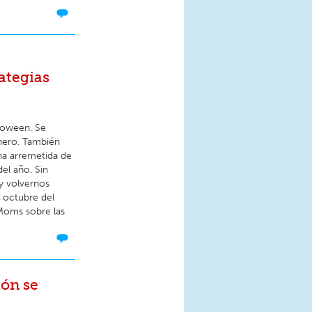
ategias
lloween. Se
Enero. También
una arremetida de
el año. Sin
y volvernos
e octubre del
oms sobre las
zón se