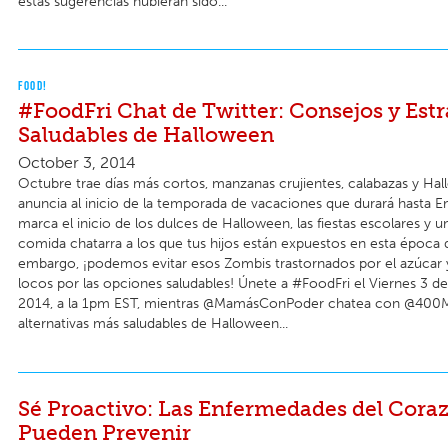
estas sugerencias hubieran sido...
FOOD!
#FoodFri Chat de Twitter: Consejos y Estr
Saludables de Halloween
October 3, 2014
Octubre trae días más cortos, manzanas crujientes, calabazas y Ha
anuncia al inicio de la temporada de vacaciones que durará hasta 
marca el inicio de los dulces de Halloween, las fiestas escolares y 
comida chatarra a los que tus hijos están expuestos en esta época d
embargo, ¡podemos evitar esos Zombis trastornados por el azúcar 
locos por las opciones saludables! Únete a #FoodFri el Viernes 3 d
2014, a la 1pm EST, mientras @MamásConPoder chatea con @400M
alternativas más saludables de Halloween...
Sé Proactivo: Las Enfermedades del Cora
Pueden Prevenir