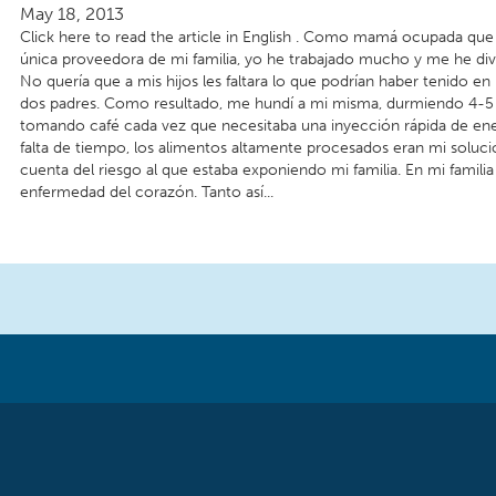
May 18, 2013
Click here to read the article in English . Como mamá ocupada que t
única proveedora de mi familia, yo he trabajado mucho y me he di
No quería que a mis hijos les faltara lo que podrían haber tenido en
dos padres. Como resultado, me hundí a mi misma, durmiendo 4-5 h
tomando café cada vez que necesitaba una inyección rápida de ener
falta de tiempo, los alimentos altamente procesados eran mi soluc
cuenta del riesgo al que estaba exponiendo mi familia. En mi famili
enfermedad del corazón. Tanto así...