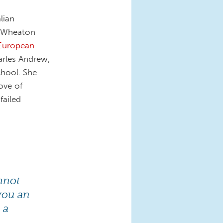
lian
f Wheaton
 European
arles Andrew,
chool. She
ove of
failed
nnot
 you an
 a