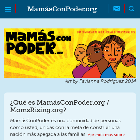
Skip to main content
Skip to main content
MamásConPoder
Art by Favianna Rodriguez 2014
¿Qué es MamásConPoder.org /
MomsRising.org?
MamásConPoder es una comunidad de personas
como usted, unidas con la meta de construir una
nación más apegada a las familias.
Aprenda más sobre