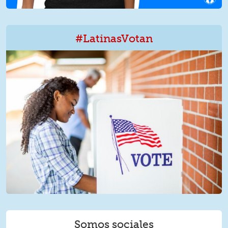
#LatinasVotan
LatinxVotan.png
Somos sociales