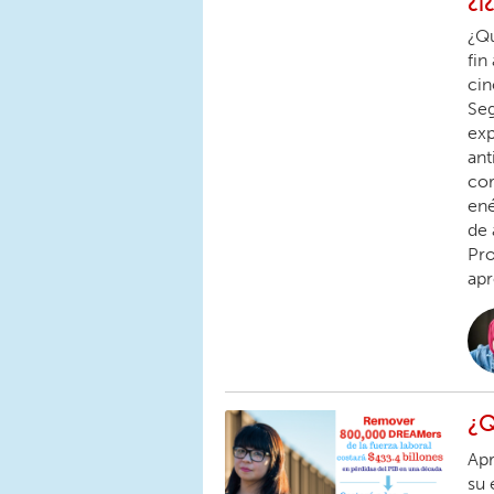
¿Qu
fin
cin
Seg
exp
ant
cor
ené
de 
Pro
apr
¿Q
Apr
su 