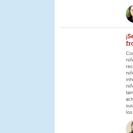
¡S
fr
Com
niñ
rec
niñ
inh
niñ
tam
act
sus
los