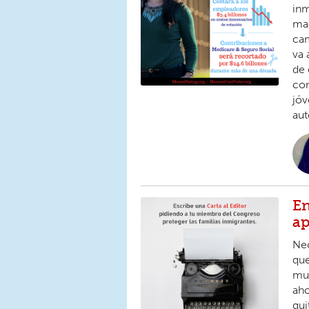
inm
mae
cam
va 
de 
com
jóv
aut
En
ap
Nec
que
muy
aho
qui