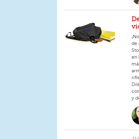
De
vi
¡Ni
de 
Sto
en 
más
arm
rif
Dil
com
y d
¿¡