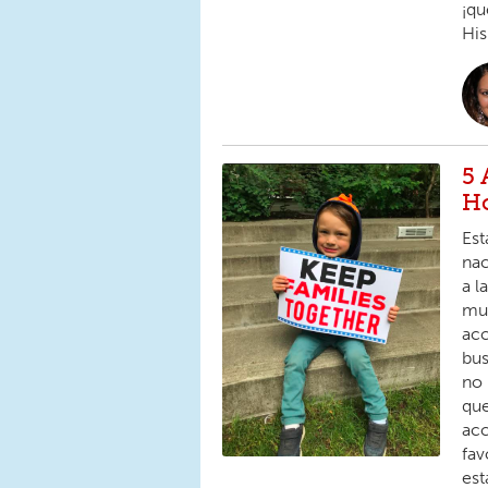
¡qu
His
5 
Ho
Est
nac
a l
muc
acc
bus
no 
que
acc
fav
est