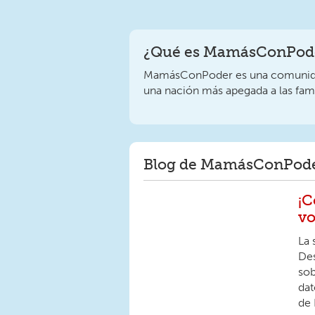
¿Qué es MamásConPode
MamásConPoder es una comunidad
una nación más apegada a las fami
Blog de MamásConPod
¡C
vo
La 
Des
sob
dat
de 