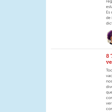
reg
est
Es 
de 
dic
8 
ve
Tod
vac
nos
div
que
com
ver
com