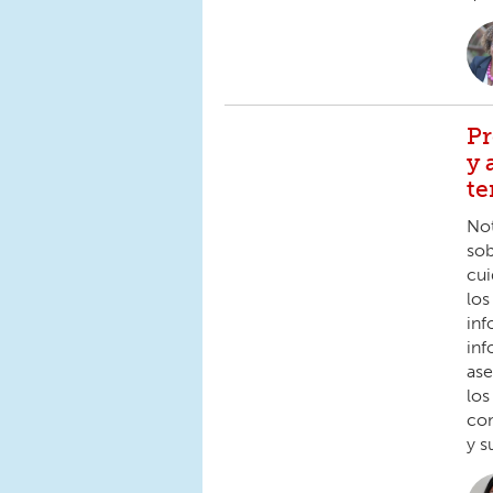
Pr
y 
t
Not
sob
cui
los
inf
inf
ase
los
con
y s