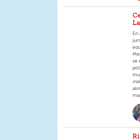
Ce
La
En 
jun
equ
Mes
se 
pol
mun
ind
ali
mam
Ri