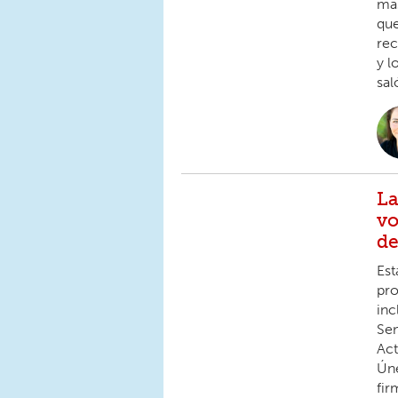
más
que
rec
y l
sal
La
vo
de
Est
pro
inc
Sen
Act
Úne
fir