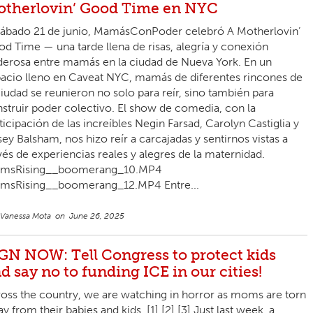
therlovin’ Good Time en NYC
sábado 21 de junio, MamásConPoder celebró A Motherlovin’
d Time — una tarde llena de risas, alegría y conexión
erosa entre mamás en la ciudad de Nueva York. En un
acio lleno en Caveat NYC, mamás de diferentes rincones de
ciudad se reunieron no solo para reír, sino también para
struir poder colectivo. El show de comedia, con la
ticipación de las increíbles Negin Farsad, Carolyn Castiglia y
ey Balsham, nos hizo reír a carcajadas y sentirnos vistas a
vés de experiencias reales y alegres de la maternidad.
msRising__boomerang_10.MP4
msRising__boomerang_12.MP4 Entre...
Vanessa Mota
June 26, 2025
GN NOW: Tell Congress to protect kids
d say no to funding ICE in our cities!
oss the country, we are watching in horror as moms are torn
y from their babies and kids. [1] [2] [3] Just last week, a