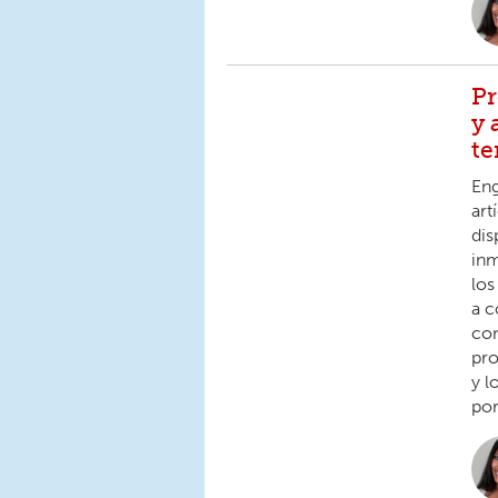
Pr
y 
t
Eng
art
dis
inm
los
a c
con
pro
y l
por