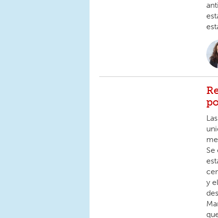
ant
est
est
Re
po
Las
uni
med
Se 
est
cen
y e
des
Ma
que