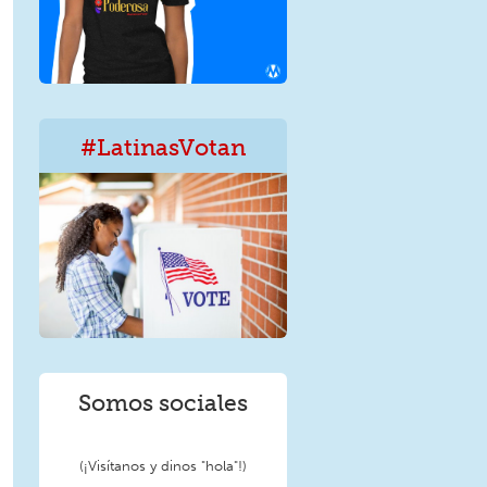
#LatinasVotan
LatinxVotan.png
Somos sociales
(¡Visítanos y dinos "hola"!)