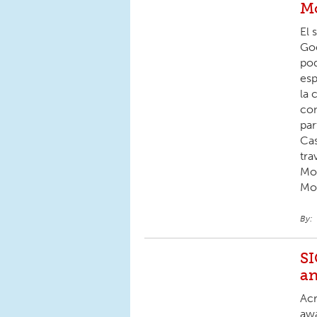
Mo
El 
Goo
pod
esp
la 
con
par
Cas
tra
Mo
Mo
SI
an
Acr
awa