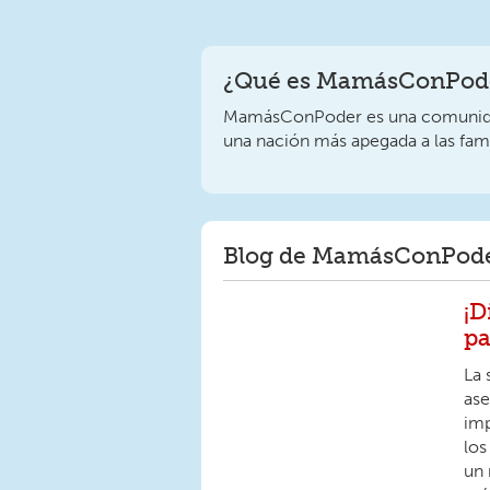
¿Qué es MamásConPode
MamásConPoder es una comunidad
una nación más apegada a las fami
Blog de MamásConPod
¡D
pa
La 
ase
imp
los
un 