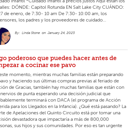
dado infantil *Cuidado infantil a precios justos Aquí están los
alles: DÓNDE: Capitol Rotunda EN Salt Lake City CUÁNDO:
27 de enero, de 7:30- 10 am De 7:30- 10:00 am, los
ensores, los padres y los proveedores de cuidado...
Linda Stone
January 24, 2023
go poderoso que puedes hacer antes de
pezar a cocinar ese pavo
este momento, mientras muchas familias están preparando
pavo y haciendo sus últimas compras previas al feriado de
ión de Gracias, también hay muchas familias que están con
 nervios de punta esperando una decisión judicial que
bablemente terminará con DACA (el programa de Acción
erida para los Llegados en la Infancia). ¿Qué está pasando? La
te de Apelaciones del Quinto Circuito está por tomar una
isión devastadora que impactaría a más de 800,000
sonas, sus hijos y sus comunidades. Por eso es tan urgente