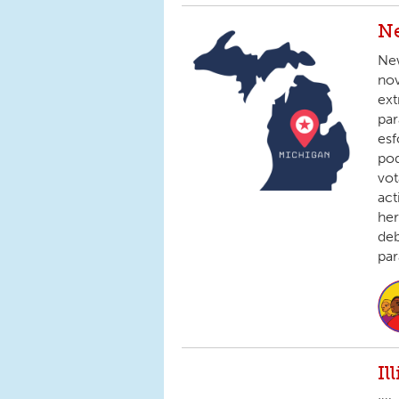
Ne
New
nov
ex
par
esf
pod
vot
act
her
deb
par
Il