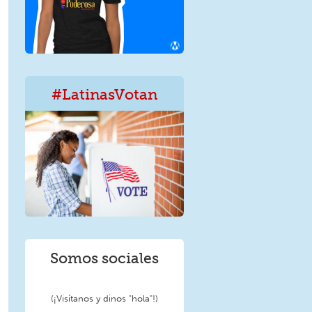
#LatinasVotan
LatinxVotan.png
Somos sociales
(¡Visítanos y dinos "hola"!)