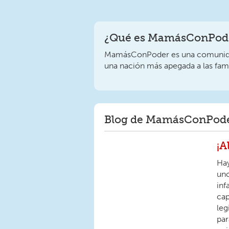
¿Qué es MamásConPode
MamásConPoder es una comunidad
una nación más apegada a las fami
Blog de MamásConPod
¡A
Hay
uno
inf
cap
leg
par