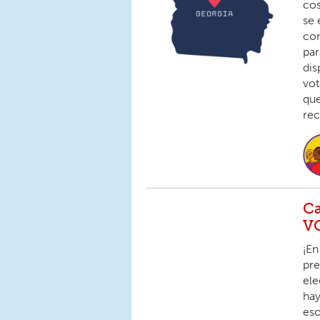
cos
se 
com
par
dis
vot
que
rec
Ca
V
¡En
pre
ele
hay
eso