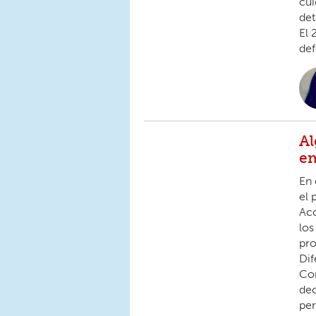
cui
det
El 
def
Al
em
En 
el 
Acc
los
pro
Dif
Cor
dec
per