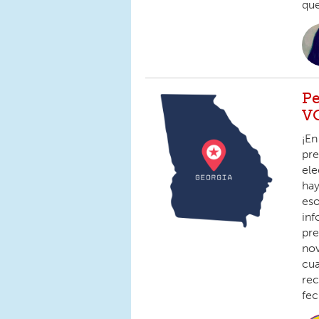
que
Pe
V
¡En
pre
ele
hay
eso
inf
pre
nov
cua
rec
fec