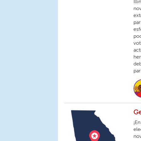
Ill
nov
ex
par
esf
pod
vot
act
her
deb
par
Ge
¡En
ele
no