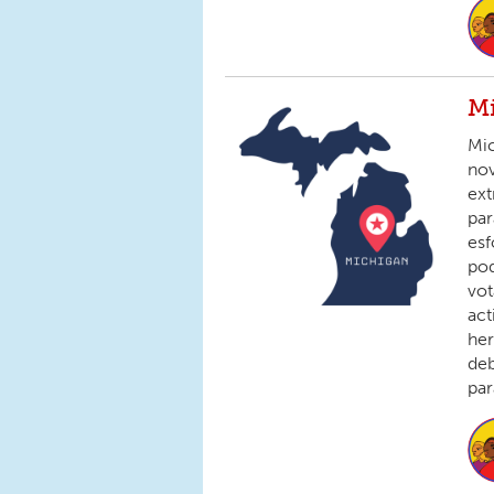
Mi
Mic
nov
ex
par
esf
pod
vot
act
her
deb
par