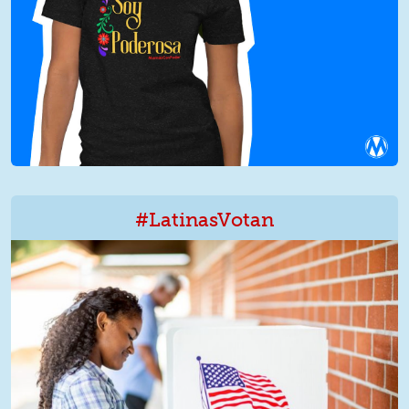
#LatinasVotan
LatinxVotan.png