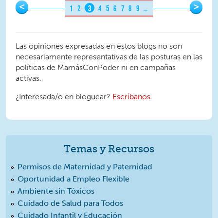
Pages
<
>
1
2
3
4
5
6
7
8
9
…
Las opiniones expresadas en estos blogs no son
necesariamente representativas de las posturas en las
políticas de MamásConPoder ni en campañas
activas.
¿Interesada/o en bloguear?
Escríbanos
Temas y Recursos
Permisos de Maternidad y Paternidad
Oportunidad a Empleo Flexible
Ambiente sin Tóxicos
Cuidado de Salud para Todos
Cuidado Infantil y Educación