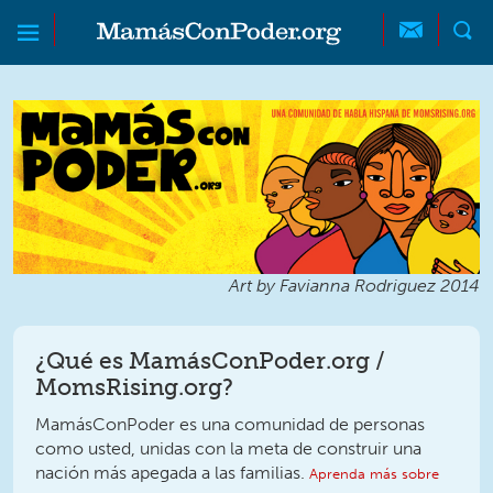
Skip to main content
Skip to main content
MamásConPoder
Art by Favianna Rodriguez 2014
¿Qué es MamásConPoder.org /
MomsRising.org?
MamásConPoder es una comunidad de personas
como usted, unidas con la meta de construir una
nación más apegada a las familias.
Aprenda más sobre