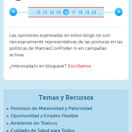
Pages
<
>
…
12
13
14
15
16
17
18
19
20
…
Las opiniones expresadas en estos blogs no son
necesariamente representativas de las posturas en las
políticas de MamásConPoder ni en campañas
activas.
¿Interesada/o en bloguear?
Escríbanos
Temas y Recursos
Permisos de Maternidad y Paternidad
Oportunidad a Empleo Flexible
Ambiente sin Tóxicos
Cuidado de Salud para Todos