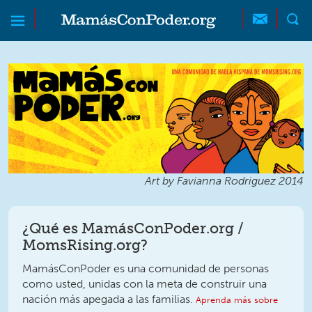
Skip to main content
Skip to main content
MamásConPoder
Art by Favianna Rodriguez 2014
¿Qué es MamásConPoder.org /
MomsRising.org?
MamásConPoder es una comunidad de personas
como usted, unidas con la meta de construir una
nación más apegada a las familias.
Aprenda más sobre