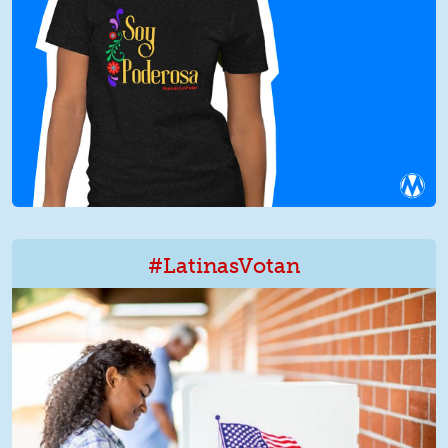
#LatinasVotan
LatinxVotan.png